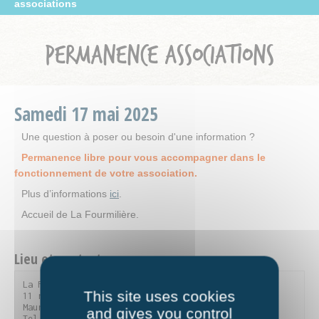
associations
PERMANENCE ASSOCIATIONS
Samedi
17
mai
2025
Une question à poser ou besoin d'une information ?
Permanence libre pour vous accompagner dans le
fonctionnement de votre association.
Plus d’informations
ici
.
Accueil de La Fourmilière.
Lieu et contact
La Fourmilière

This site uses cookies
11 rue du Parc de la Vanoise - 73300 Saint-Jean-de-
Maurienne

and gives you control
Tel. 04 79 59 90 56