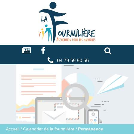
Cookies management panel
La
fourmilière
Actualités
Facebook
Séniors
Associations
Faire
un
don
04 79 59 90 56
Accueil
/
Calendrier de la fourmilière
/
Permanence