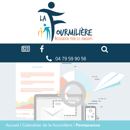
Cookies management panel
La
fourmilière
Actualités
Facebook
Séniors
Associations
Faire
un
don
04 79 59 90 56
Accueil
/
Calendrier de la fourmilière
/
Permanence