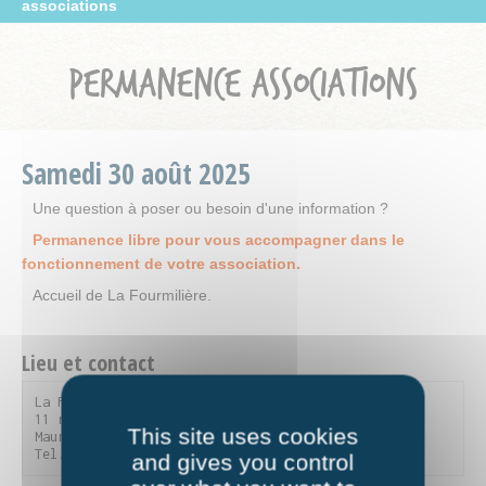
associations
PERMANENCE ASSOCIATIONS
Samedi
30
août
2025
Une question à poser ou besoin d'une information ?
Permanence libre pour vous accompagner dans le
fonctionnement de votre association.
Accueil de La Fourmilière.
Lieu et contact
La Fourmilière

11 rue du Parc de la Vanoise - 73300 Saint-Jean-de-
This site uses cookies
Maurienne

Tel. 04 79 59 90 56
and gives you control