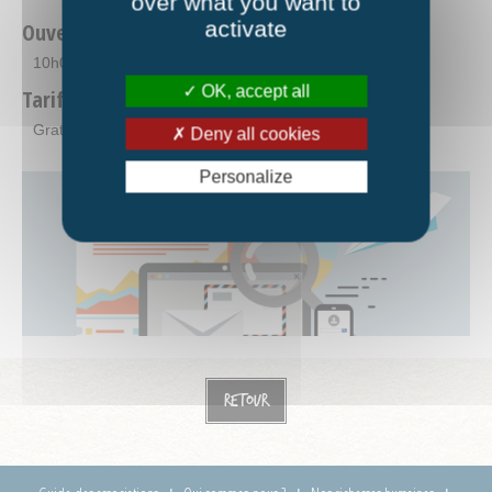
over what you want to
activate
Ouverture
10h00-12h00
OK, accept all
Tarifs
Gratuit
Deny all cookies
Personalize
Retour