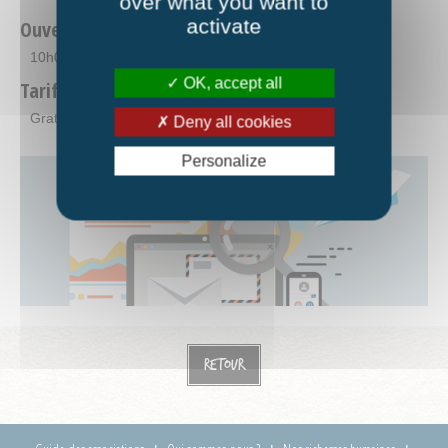
over what you want to
activate
Ouverture
10h00-12h00
OK, accept all
Tarifs
Gratuit
Deny all cookies
Personalize
Retour