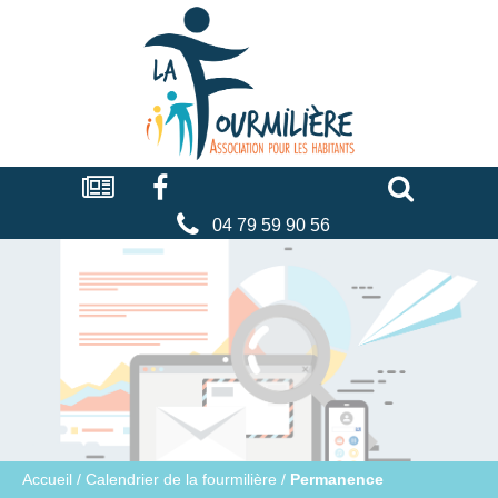
Cookies management panel
La
fourmilière
Actualités
Facebook
Séniors
Associations
Faire
un
don
04 79 59 90 56
Accueil
/
Calendrier de la fourmilière
/
Permanence