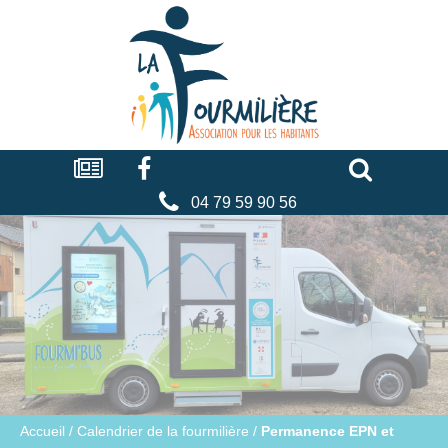
Cookies management panel
La
fourmilière
Actualités
Facebook
Séniors
Associations
Faire
un
don
04 79 59 90 56
Accueil
/
Calendrier de la fourmilière
/
Permanence EPN et