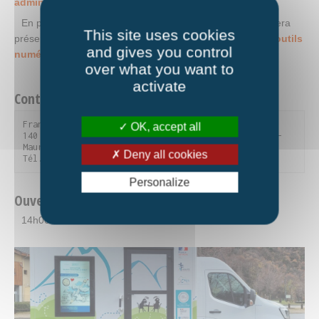
administratives en ligne.
En parallèle, l’animateur de l’Espace Public Numérique sera
This site uses cookies
présent pour vous apporter une
aide technique sur vos outils
and gives you control
numériques.
over what you want to
activate
Contact
France services

OK, accept all
140 rue de la sous-préfecture - 73300 Saint-Jean-de-
Maurienne

Deny all cookies
Tél. 04 79 59 56 20
Personalize
Ouverture
14h00-17h00