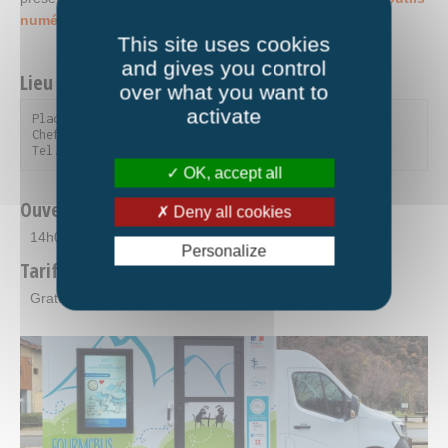
numériques.
This site uses cookies
and gives you control
Lieu et contact
over what you want to
activate
Place de la mairie

Chef lieu - 73300 Villarembert

Tel. 04 79 59 56 20
OK, accept all
Ouverture
Deny all cookies
14h00-17h00
Personalize
Tarifs
Gratuit.