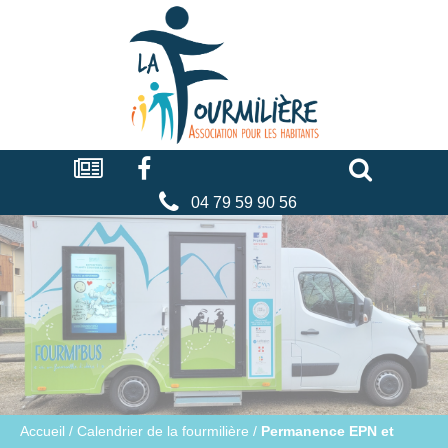
Cookies management panel
La
fourmilière
Actualités
Facebook
Séniors
Associations
Faire
un
don
04 79 59 90 56
Accueil
/
Calendrier de la fourmilière
/
Permanence EPN et