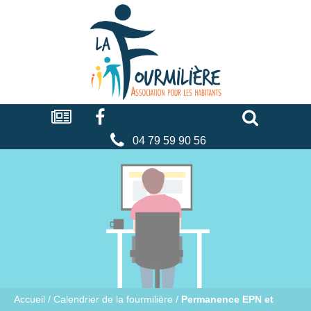
Cookies management panel
La
fourmilière
Actualités
Facebook
Séniors
Associations
Faire
un
don
04 79 59 90 56
Accueil
/
Calendrier de la fourmilière
/
Permanence EPN et