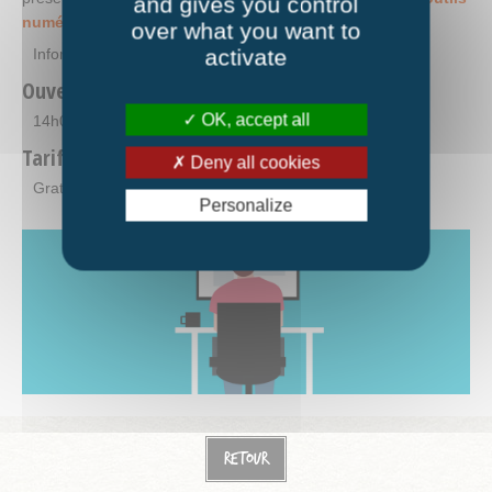
and gives you control
numériques.
over what you want to
activate
Informations
ici
.
Ouverture
OK, accept all
14h00-17h00
Tarifs
Deny all cookies
Gratuit
Personalize
Retour