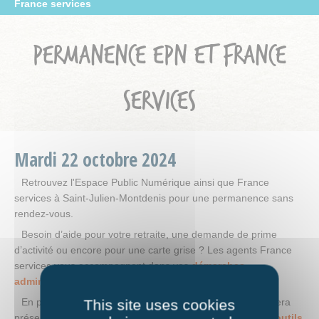
France services
PERMANENCE EPN ET FRANCE
SERVICES
Mardi
22
octobre
2024
Retrouvez l'Espace Public Numérique ainsi que France
services à Saint-Julien-Montdenis pour une permanence sans
rendez-vous.
Besoin d’aide pour votre retraite, une demande de prime
d’activité ou encore pour une carte grise ? Les agents France
services vous accompagnent dans vos
démarches
administratives en ligne.
En parallèle, l’animateur de l’Espace Public Numérique sera
This site uses cookies
présent pour vous apporter une
aide technique sur vos outils