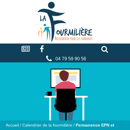
La
fourmilière
Actualités
Facebook
Séniors
Associations
Faire
un
don
04 79 59 90 56
Accueil
/
Calendrier de la fourmilière
/
Permanence EPN et