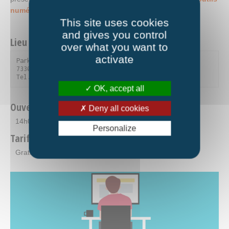
numériques.
This site uses cookies
and gives you control
Lieu et contact
over what you want to
activate
Parking des Anciens Combattants

73300 Villargondran

Tel. 04 79 59 56 20
OK, accept all
Ouverture
Deny all cookies
14h00-17h00
Personalize
Tarifs
Gratuit