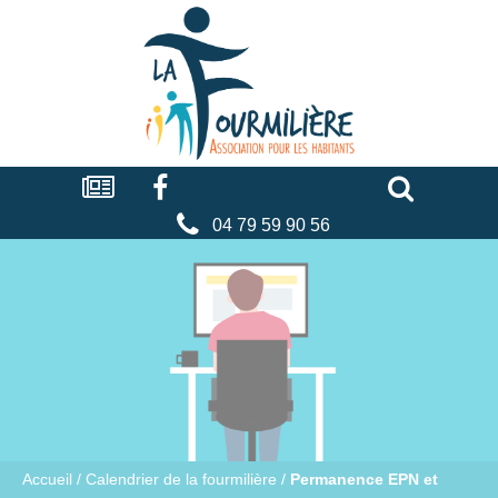
Cookies management panel
La
fourmilière
Actualités
Facebook
Séniors
Associations
Faire
un
don
04 79 59 90 56
Accueil
/
Calendrier de la fourmilière
/
Permanence EPN et