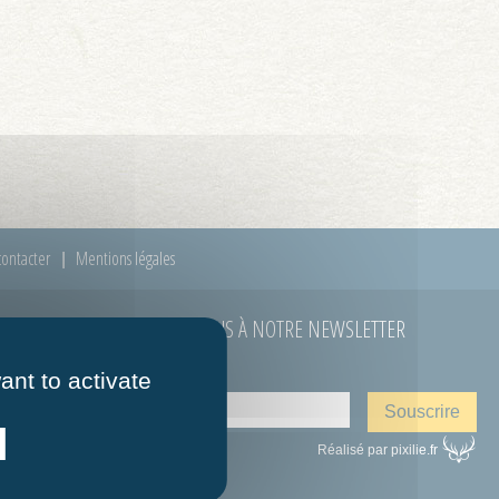
ontacter
Mentions légales
ABONNEZ-VOUS À NOTRE NEWSLETTER
E-mail
*
 à 12h00
ant to activate
Réalisé par pixilie.fr