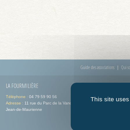
Guide des associations
Qui s
LA FOURMILIÈRE
HORAIRES
Téléphone :
04 79 59 90 56
Lundi :
de 09h
This site uses
Adresse :
11 rue du Parc de la Vanoise 73300 St-
Jeudi :
de 09h
Jean-de-Maurienne