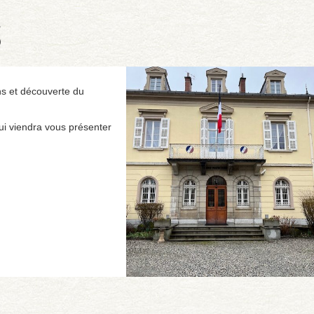
S
ns et découverte du
ui viendra vous présenter