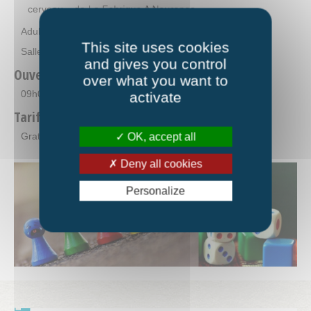
cerveau » de La Fabrique A Neurones
Adulte – Sans inscription.
This site uses cookies
Salle multi-activités.
and gives you control
Ouverture
over what you want to
09h00-10h00 et 10h30-12h00
activate
Tarifs
Gratuit sans adhésion.
OK, accept all
Deny all cookies
Personalize