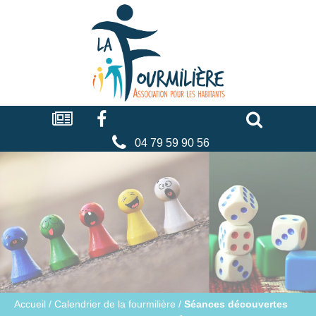
Cookies management panel
La
fourmilière
Actualités
Facebook
Séniors
Associations
Faire
un
don
04 79 59 90 56
Accueil
/
Calendrier de la fourmilière
/
Séances découvertes