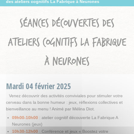
des ateliers cognitifs La Fabrique à Neurones
SÉANCES DÉCOUVERTES DES
ATELIERS COGNITIFS LA FABRIQUE
À NEURONES
Mardi
04
février
2025
Venez découvrir des activités conviviales pour stimuler votre
cerveau dans la bonne humeur : jeux, réflexions collectives et
bienveillance au menu ! Animé par Mélina Diot.
09h00-10h00
: atelier cognitif découverte La Fabrique A
Neurones (jeux)
10h30-12h00
: Conférence et jeux « Boostez votre