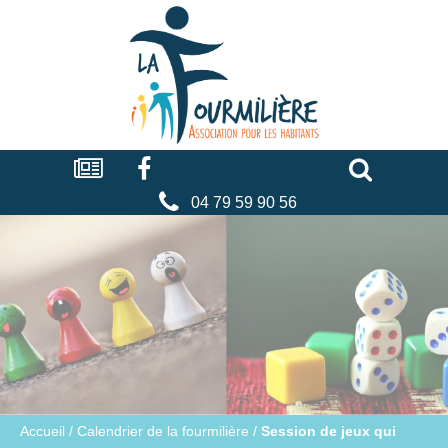
Cookies management panel
La
fourmilière
Actualités
Facebook
Séniors
Associations
Faire
un
don
04 79 59 90 56
Accueil
/
Calendrier de la fourmilière
/
Session de jeux qui