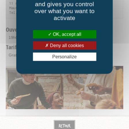
and gives you control
11 rue du Parc de la Vanoise - 73300 Saint-Jean-de-
Maurienne

over what you want to
Tel. 04 79 59 90 56
activate
Ouverture
OK, accept all
19h00-21h00
Deny all cookies
Tarifs
Gratuit.
Personalize
Retour