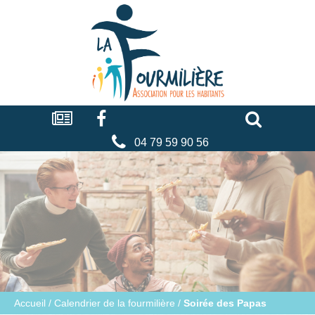
Cookies management panel
La
fourmilière
Actualités
Facebook
Séniors
Associations
Faire
un
don
04 79 59 90 56
Accueil
/
Calendrier de la fourmilière
/
Soirée des Papas