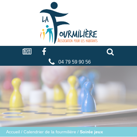
Cookies management panel
La
fourmilière
Actualités
Facebook
Séniors
Associations
Faire
un
don
04 79 59 90 56
Accueil
/
Calendrier de la fourmilière
/
Soirée jeux