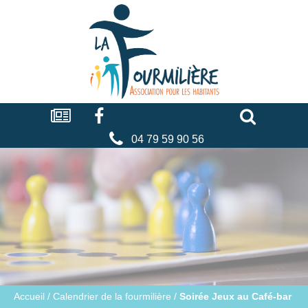
Cookies management panel
La
fourmilière
Actualités
Facebook
Séniors
Associations
Faire
un
don
04 79 59 90 56
Accueil
/
Calendrier de la fourmilière
/
Soirée Jeux au Café-bar