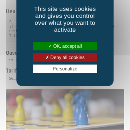
This site uses cookies
Lieu et contact
and gives you control
over what you want to
Café-bar associatif du Kiosque

31 Rue de la Croix Blanche - 73870 Saint-Julien-Mont-
activate
Denis

Tel. 04 79 59 90 56
OK, accept all
Ouverture
Deny all cookies
17h00-20h00
Personalize
Tarifs
Gratuit