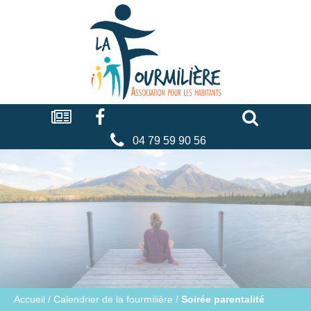
Cookies management panel
La
fourmilière
Actualités
Facebook
Séniors
Associations
Faire
un
don
04 79 59 90 56
Accueil
/
Calendrier de la fourmilière
/
Soirée parentalité