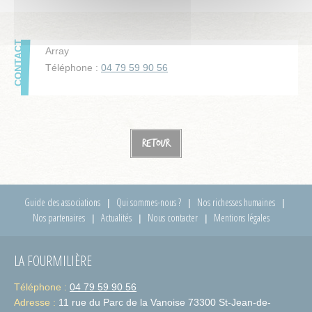
Array
Téléphone :
04 79 59 90 56
Retour
Guide des associations
Qui sommes-nous ?
Nos richesses humaines
Nos partenaires
Actualités
Nous contacter
Mentions légales
LA FOURMILIÈRE
Téléphone :
04 79 59 90 56
Adresse :
11 rue du Parc de la Vanoise 73300 St-Jean-de-