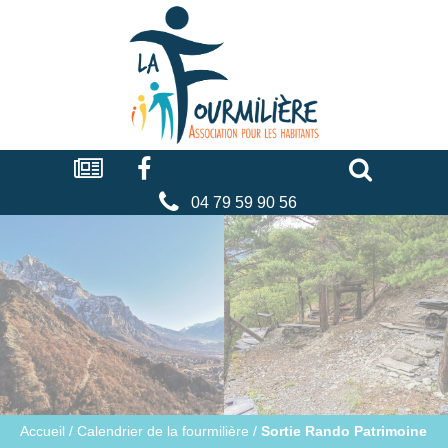
Cookies management panel
La
fourmilière
Actualités
Facebook
Séniors
Associations
Faire
un
don
04 79 59 90 56
Accueil
/
Calendrier de la fourmilière
/
Sortie Rando Patrimoine