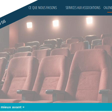
CE QUE NOUS FAISONS
SERVICES AUX ASSOCIATIONS
CALEND
0 56
t mieux avant »