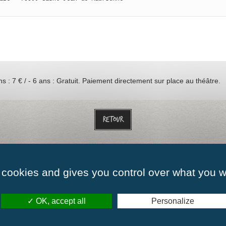
ns : 7 € / - 6 ans : Gratuit. Paiement directement sur place au théâtre.
Retour
ommes-nous ?
Nos richesses humaines
Nos partenaires
Actualités
Nous c
 cookies and gives you control over what you w
OK, accept all
Personalize
00 à 12h00
Mardi :
de 09h00 à 12h00
Mercredi :
de 09h00
00 à 12h00
Vendredi :
de 09h00 à 12h00