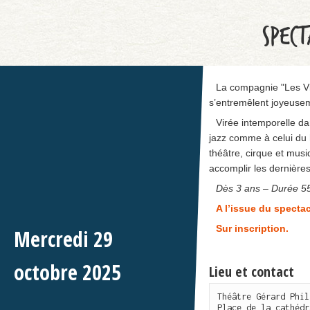
SPECT
La compagnie "Les Vil
s’entremêlent joyeuse
Virée intemporelle da
jazz comme à celui du h
théâtre, cirque et musi
accomplir les dernière
Dès 3 ans – Durée 55
A l’issue du spectac
Sur inscription.
Mercredi
29
octobre
2025
Lieu et contact
Théâtre Gérard Phil
Place de la cathédr