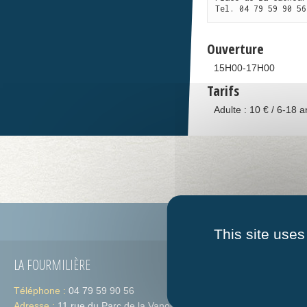
Tel. 04 79 59 90 56
Ouverture
15H00-17H00
Tarifs
Adulte : 10 € / 6-18 a
Guide des associations
Qui s
This site uses
LA FOURMILIÈRE
HORAIRES
Téléphone :
04 79 59 90 56
Lundi :
de 09h
Adresse :
11 rue du Parc de la Vanoise 73300 St-
Jeudi :
de 09h